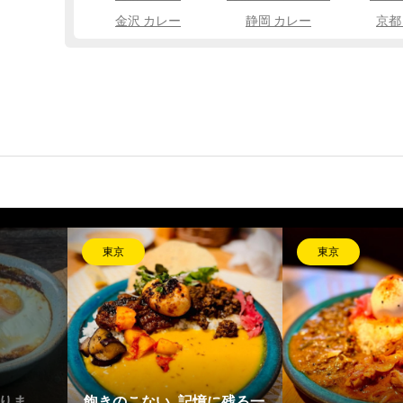
金沢 カレー
静岡 カレー
京都
東京
東京
りま
飽きのこない、記憶に残る一