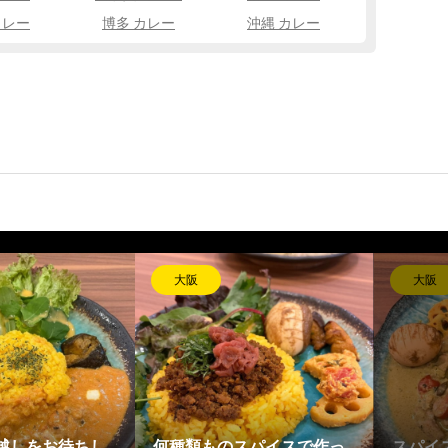
カレー
博多 カレー
沖縄 カレー
大阪
大阪
越しをお待ちし
何種類ものスパイスで作っ
スパイ