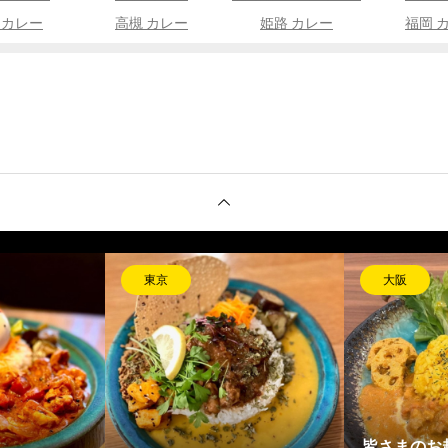
 カレー
高槻 カレー
姫路 カレー
福岡 
東京
大阪
皆さまのお