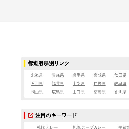
都道府県別リンク
北海道
青森県
岩手県
宮城県
秋田県
石川県
福井県
山梨県
長野県
岐阜県
岡山県
広島県
山口県
徳島県
香川県
注目のキーワード
札幌 カレー
札幌 スープカレー
宇都