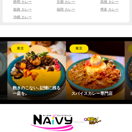
静岡 カレー
京都 カレー
高槻 カレー
姫路 カレー
福岡 カレー
博多 カレー
沖縄 カレー
東京
東京
飽きのこない、記憶に残る
一皿を。
スパイスカレー専門店