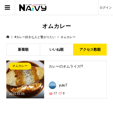
ログイン
オムカレー
#カレー好きな人と繋がりたい
オムカレー
新着順
いいね順
アクセス数順
オムカレー
カレーのオムライス!?
yuki7
17
0
2025.05.06