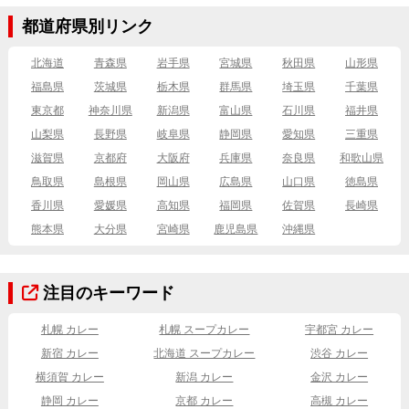
都道府県別リンク
北海道
青森県
岩手県
宮城県
秋田県
山形県
福島県
茨城県
栃木県
群馬県
埼玉県
千葉県
東京都
神奈川県
新潟県
富山県
石川県
福井県
山梨県
長野県
岐阜県
静岡県
愛知県
三重県
滋賀県
京都府
大阪府
兵庫県
奈良県
和歌山県
鳥取県
島根県
岡山県
広島県
山口県
徳島県
香川県
愛媛県
高知県
福岡県
佐賀県
長崎県
熊本県
大分県
宮崎県
鹿児島県
沖縄県
注目のキーワード
札幌 カレー
札幌 スープカレー
宇都宮 カレー
新宿 カレー
北海道 スープカレー
渋谷 カレー
横須賀 カレー
新潟 カレー
金沢 カレー
静岡 カレー
京都 カレー
高槻 カレー