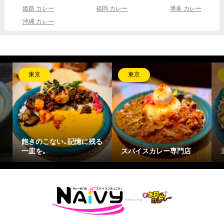
姫路 カレー
福岡 カレー
博多 カレー
沖縄 カレー
東京
東京
飽きのこない、記憶に残る
一皿を。
スパイスカレー専門店