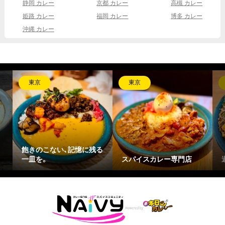
静岡 カレー
京都 カレー
高槻 カレー
姫路 カレー
福岡 カレー
博多 カレー
沖縄 カレー
東京
東京
飽きのこない、記憶に残る
一皿を。
スパイスカレー専門店