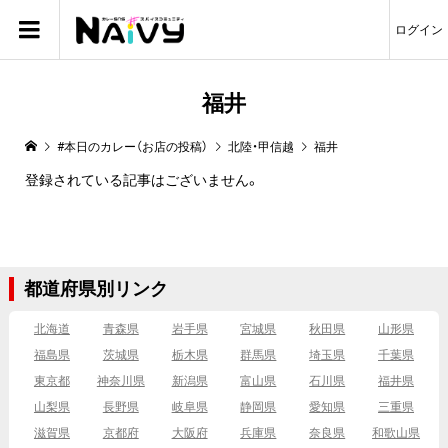
ログイン
福井
#本日のカレー（お店の投稿）
北陸・甲信越
福井
登録されている記事はございません。
都道府県別リンク
北海道
青森県
岩手県
宮城県
秋田県
山形県
福島県
茨城県
栃木県
群馬県
埼玉県
千葉県
東京都
神奈川県
新潟県
富山県
石川県
福井県
山梨県
長野県
岐阜県
静岡県
愛知県
三重県
滋賀県
京都府
大阪府
兵庫県
奈良県
和歌山県