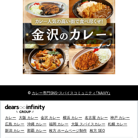
©
カレー
専門SNS・スパイスコミュニティ「NAiVY」
カレー
大阪 カレー
金沢 カレー
横浜 カレー
名古屋 カレー
神戸 カレー
広島 カレー
沖縄 カレー
福岡 カレー
大阪 スパイスカレー
札幌 カレー
新潟 カレー
那覇 カレー
枚方 ホームページ制作
枚方 SEO