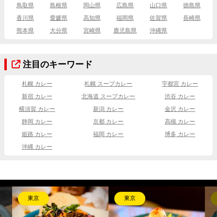
鳥取県
島根県
岡山県
広島県
山口県
徳島県
香川県
愛媛県
高知県
福岡県
佐賀県
長崎県
熊本県
大分県
宮崎県
鹿児島県
沖縄県
注目のキーワード
札幌 カレー
札幌 スープカレー
宇都宮 カレー
新宿 カレー
北海道 スープカレー
渋谷 カレー
横須賀 カレー
新潟 カレー
金沢 カレー
静岡 カレー
京都 カレー
高槻 カレー
姫路 カレー
福岡 カレー
博多 カレー
沖縄 カレー
東京
東京