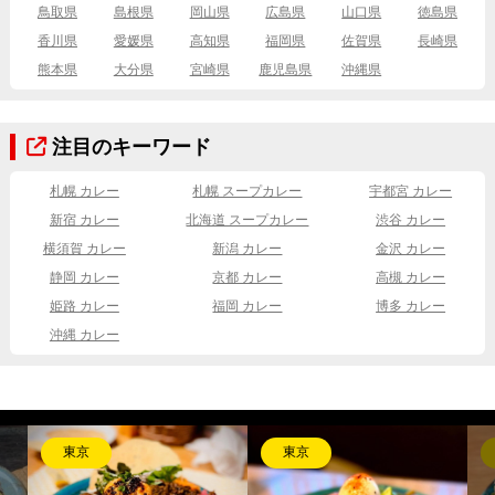
鳥取県
島根県
岡山県
広島県
山口県
徳島県
香川県
愛媛県
高知県
福岡県
佐賀県
長崎県
熊本県
大分県
宮崎県
鹿児島県
沖縄県
注目のキーワード
札幌 カレー
札幌 スープカレー
宇都宮 カレー
新宿 カレー
北海道 スープカレー
渋谷 カレー
横須賀 カレー
新潟 カレー
金沢 カレー
静岡 カレー
京都 カレー
高槻 カレー
姫路 カレー
福岡 カレー
博多 カレー
沖縄 カレー
東京
東京