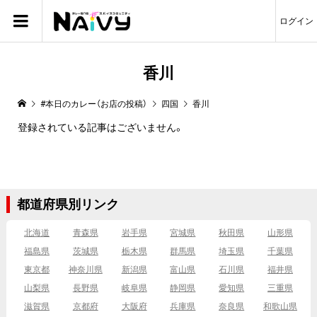
ログイン
香川
#本日のカレー（お店の投稿）
四国
香川
登録されている記事はございません。
都道府県別リンク
北海道
青森県
岩手県
宮城県
秋田県
山形県
福島県
茨城県
栃木県
群馬県
埼玉県
千葉県
東京都
神奈川県
新潟県
富山県
石川県
福井県
山梨県
長野県
岐阜県
静岡県
愛知県
三重県
滋賀県
京都府
大阪府
兵庫県
奈良県
和歌山県