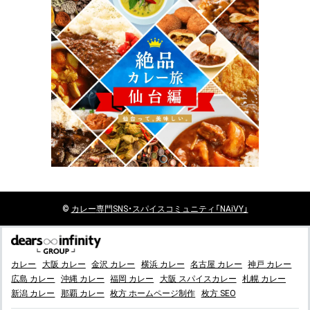
©
カレー
専門SNS・スパイスコミュニティ「NAiVY」
カレー
大阪 カレー
金沢 カレー
横浜 カレー
名古屋 カレー
神戸 カレー
広島 カレー
沖縄 カレー
福岡 カレー
大阪 スパイスカレー
札幌 カレー
新潟 カレー
那覇 カレー
枚方 ホームページ制作
枚方 SEO