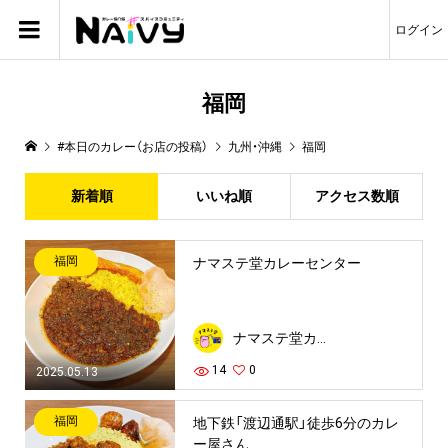
ログイン
福岡
#本日のカレー（お店の投稿）
九州・沖縄
福岡
新着順
いいね順
アクセス数順
福岡
ナマステ堂カレーセンター
ナマステ堂カレーセンター
14
0
2025.05.13
福岡
地下鉄「渡辺通駅」徒歩6分のカレ
ー屋さん