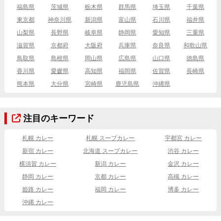
福島県
茨城県
栃木県
群馬県
埼玉県
千葉県
東京都
神奈川県
新潟県
富山県
石川県
福井県
山梨県
長野県
岐阜県
静岡県
愛知県
三重県
滋賀県
京都府
大阪府
兵庫県
奈良県
和歌山県
鳥取県
島根県
岡山県
広島県
山口県
徳島県
香川県
愛媛県
高知県
福岡県
佐賀県
長崎県
熊本県
大分県
宮崎県
鹿児島県
沖縄県
注目のキーワード
札幌 カレー
札幌 スープカレー
宇都宮 カレー
新宿 カレー
北海道 スープカレー
渋谷 カレー
横須賀 カレー
新潟 カレー
金沢 カレー
静岡 カレー
京都 カレー
高槻 カレー
姫路 カレー
福岡 カレー
博多 カレー
沖縄 カレー