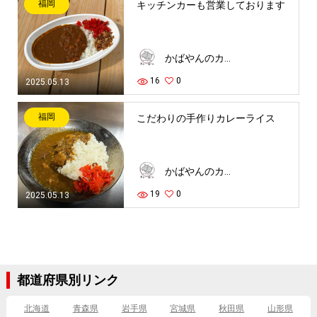
福岡
キッチンカーも営業しております
かばやんのカレー屋さん
16
0
2025.05.13
福岡
こだわりの手作りカレーライス
かばやんのカレー屋さん
19
0
2025.05.13
都道府県別リンク
北海道
青森県
岩手県
宮城県
秋田県
山形県