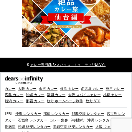
©
カレー
専門SNS・スパイスコミュニティ「NAiVY」
カレー
大阪 カレー
金沢 カレー
横浜 カレー
名古屋 カレー
神戸 カレー
広島 カレー
沖縄 カレー
福岡 カレー
大阪 スパイスカレー
札幌 カレー
新潟 カレー
那覇 カレー
枚方 ホームページ制作
枚方 SEO
［PR］
沖縄 レンタカー
那覇 レンタカー
那覇空港 レンタカー
宮古島 レン
タカー
石垣島 レンタカー
カレー 集客
沖縄旅行
沖縄 レンタカー
枚方 動
物病院
沖縄 格安レンタカー
那覇空港 格安レンタカー
大阪 ウェブ集客
カ