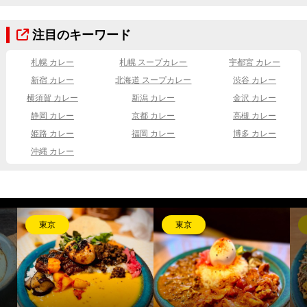
注目のキーワード
札幌 カレー
札幌 スープカレー
宇都宮 カレー
新宿 カレー
北海道 スープカレー
渋谷 カレー
横須賀 カレー
新潟 カレー
金沢 カレー
静岡 カレー
京都 カレー
高槻 カレー
姫路 カレー
福岡 カレー
博多 カレー
沖縄 カレー
東京
東京