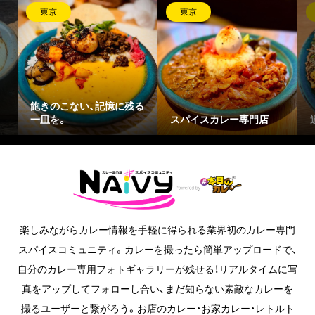
東京
東京
い、記憶に残る
スパイスカレー専門店
週末限定の間借り
楽しみながらカレー情報を手軽に得られる業界初のカレー専門
スパイスコミュニティ。カレーを撮ったら簡単アップロードで、
自分のカレー専用フォトギャラリーが残せる！リアルタイムに写
真をアップしてフォローし合い、まだ知らない素敵なカレーを
撮るユーザーと繋がろう。お店のカレー・お家カレー・レトルト