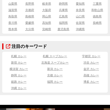
山梨県
長野県
岐阜県
静岡県
愛知県
三重県
滋賀県
京都府
大阪府
兵庫県
奈良県
和歌山県
鳥取県
島根県
岡山県
広島県
山口県
徳島県
香川県
愛媛県
高知県
福岡県
佐賀県
長崎県
熊本県
大分県
宮崎県
鹿児島県
沖縄県
注目のキーワード
札幌 カレー
札幌 スープカレー
宇都宮 カレー
新宿 カレー
北海道 スープカレー
渋谷 カレー
横須賀 カレー
新潟 カレー
金沢 カレー
静岡 カレー
京都 カレー
高槻 カレー
姫路 カレー
福岡 カレー
博多 カレー
沖縄 カレー