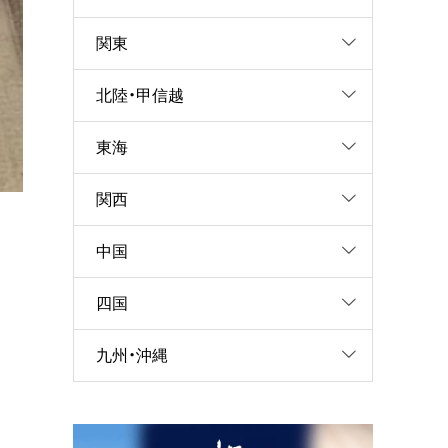
関東
北陸・甲信越
東海
関西
中国
四国
九州・沖縄