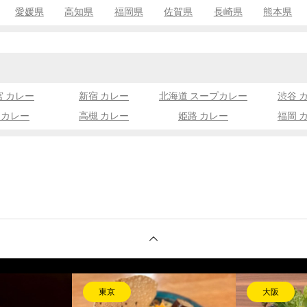
愛媛県
高知県
福岡県
佐賀県
長崎県
熊本県
宮 カレー
新宿 カレー
北海道 スープカレー
渋谷 
 カレー
高槻 カレー
姫路 カレー
福岡 
長崎
長崎