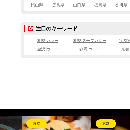
岡山県
広島県
山口県
徳島県
香川県
注目のキーワード
札幌 カレー
札幌 スープカレー
宇都
金沢 カレー
静岡 カレー
京都
大阪
長崎