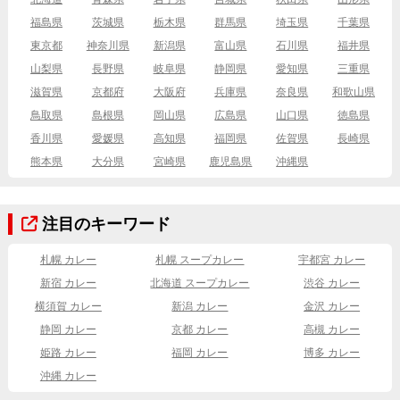
福島県
茨城県
栃木県
群馬県
埼玉県
千葉県
東京都
神奈川県
新潟県
富山県
石川県
福井県
山梨県
長野県
岐阜県
静岡県
愛知県
三重県
滋賀県
京都府
大阪府
兵庫県
奈良県
和歌山県
鳥取県
島根県
岡山県
広島県
山口県
徳島県
香川県
愛媛県
高知県
福岡県
佐賀県
長崎県
熊本県
大分県
宮崎県
鹿児島県
沖縄県
注目のキーワード
札幌 カレー
札幌 スープカレー
宇都宮 カレー
新宿 カレー
北海道 スープカレー
渋谷 カレー
横須賀 カレー
新潟 カレー
金沢 カレー
静岡 カレー
京都 カレー
高槻 カレー
姫路 カレー
福岡 カレー
博多 カレー
沖縄 カレー