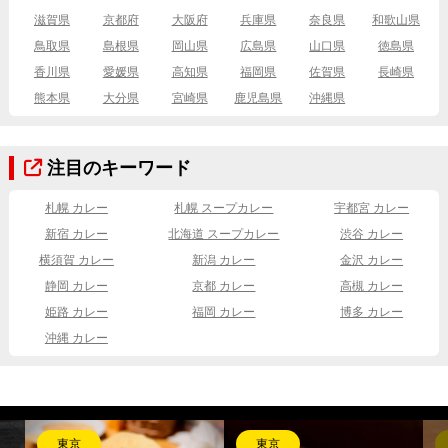
滋賀県
京都府
大阪府
兵庫県
奈良県
和歌山県
鳥取県
島根県
岡山県
広島県
山口県
徳島県
香川県
愛媛県
高知県
福岡県
佐賀県
長崎県
熊本県
大分県
宮崎県
鹿児島県
沖縄県
注目のキーワード
札幌 カレー
札幌 スープカレー
宇都宮 カレー
新宿 カレー
北海道 スープカレー
渋谷 カレー
横須賀 カレー
新潟 カレー
金沢 カレー
静岡 カレー
京都 カレー
高槻 カレー
姫路 カレー
福岡 カレー
博多 カレー
沖縄 カレー
東京
東京