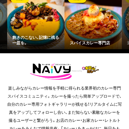
憶に残る
スパイスカレー専門店
週末限定の間借りカレー
楽しみながらカレー情報を手軽に得られる業界初のカレー専門
スパイスコミュニティ。カレーを撮ったら簡単アップロードで、
自分のカレー専用フォトギャラリーが残せる！リアルタイムに写
真をアップしてフォローし合い、まだ知らない素敵なカレーを
撮るユーザーと繋がろう。お店のカレー・お家カレー・レトルト
カレーをみんなで情報共有。「カレー」をきっかけに、毎日をも