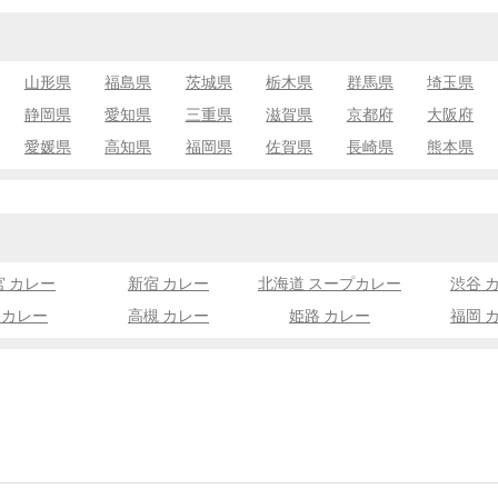
山形県
福島県
茨城県
栃木県
群馬県
埼玉県
静岡県
愛知県
三重県
滋賀県
京都府
大阪府
愛媛県
高知県
福岡県
佐賀県
長崎県
熊本県
宮 カレー
新宿 カレー
北海道 スープカレー
渋谷 
 カレー
高槻 カレー
姫路 カレー
福岡 