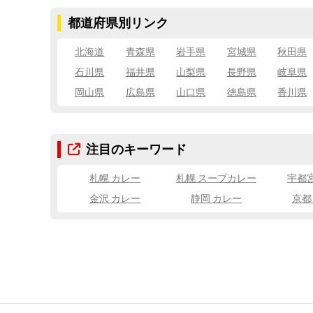
都道府県別リンク
北海道
青森県
岩手県
宮城県
秋田県
石川県
福井県
山梨県
長野県
岐阜県
岡山県
広島県
山口県
徳島県
香川県
注目のキーワード
札幌 カレー
札幌 スープカレー
宇都
金沢 カレー
静岡 カレー
京都