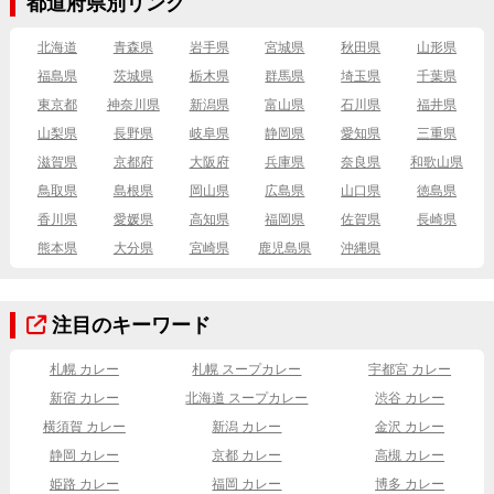
都道府県別リンク
北海道
青森県
岩手県
宮城県
秋田県
山形県
福島県
茨城県
栃木県
群馬県
埼玉県
千葉県
東京都
神奈川県
新潟県
富山県
石川県
福井県
山梨県
長野県
岐阜県
静岡県
愛知県
三重県
滋賀県
京都府
大阪府
兵庫県
奈良県
和歌山県
鳥取県
島根県
岡山県
広島県
山口県
徳島県
香川県
愛媛県
高知県
福岡県
佐賀県
長崎県
熊本県
大分県
宮崎県
鹿児島県
沖縄県
注目のキーワード
札幌 カレー
札幌 スープカレー
宇都宮 カレー
新宿 カレー
北海道 スープカレー
渋谷 カレー
横須賀 カレー
新潟 カレー
金沢 カレー
静岡 カレー
京都 カレー
高槻 カレー
姫路 カレー
福岡 カレー
博多 カレー