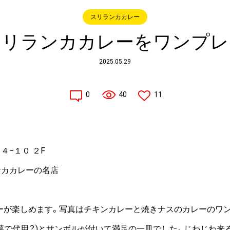
スリランカカレー
スリランカカレーをワンプレ
2025.05.29
0
40
11
４−１０ ２F
ンカカレーの名店
ーが楽しめます。写真はチキンカレーと焼きナスのカレーのワン
水菜で代用？)とサンボルが付いて満足の一皿でした。じわじわ来