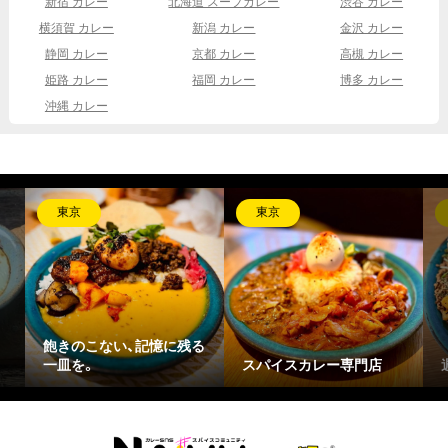
新宿 カレー
北海道 スープカレー
渋谷 カレー
横須賀 カレー
新潟 カレー
金沢 カレー
静岡 カレー
京都 カレー
高槻 カレー
姫路 カレー
福岡 カレー
博多 カレー
沖縄 カレー
東京
東京
飽きのこない、記憶に残る
一皿を。
スパイスカレー専門店