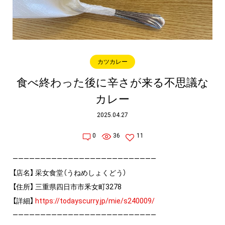
カツカレー
食べ終わった後に辛さが来る不思議な
カレー
2025.04.27
0
36
11
——————————————————————————
【店名】 采女食堂（うねめしょくどう）
【住所】 三重県四日市市釆女町3278
【詳細】
https://todayscurry.jp/mie/s240009/
——————————————————————————