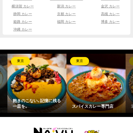
横須賀 カレー
新潟 カレー
金沢 カレー
静岡 カレー
京都 カレー
高槻 カレー
姫路 カレー
福岡 カレー
博多 カレー
沖縄 カレー
東京
東京
飽きのこない、記憶に残る
一皿を。
スパイスカレー専門店