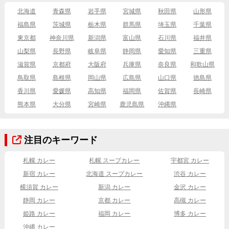
北海道
青森県
岩手県
宮城県
秋田県
山形県
福島県
茨城県
栃木県
群馬県
埼玉県
千葉県
東京都
神奈川県
新潟県
富山県
石川県
福井県
山梨県
長野県
岐阜県
静岡県
愛知県
三重県
滋賀県
京都府
大阪府
兵庫県
奈良県
和歌山県
鳥取県
島根県
岡山県
広島県
山口県
徳島県
香川県
愛媛県
高知県
福岡県
佐賀県
長崎県
熊本県
大分県
宮崎県
鹿児島県
沖縄県
注目のキーワード
札幌 カレー
札幌 スープカレー
宇都宮 カレー
新宿 カレー
北海道 スープカレー
渋谷 カレー
横須賀 カレー
新潟 カレー
金沢 カレー
静岡 カレー
京都 カレー
高槻 カレー
姫路 カレー
福岡 カレー
博多 カレー
沖縄 カレー