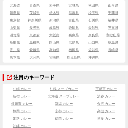
北海道
青森県
岩手県
宮城県
秋田県
山形県
福島県
茨城県
栃木県
群馬県
埼玉県
千葉県
東京都
神奈川県
新潟県
富山県
石川県
福井県
山梨県
長野県
岐阜県
静岡県
愛知県
三重県
滋賀県
京都府
大阪府
兵庫県
奈良県
和歌山県
鳥取県
島根県
岡山県
広島県
山口県
徳島県
香川県
愛媛県
高知県
福岡県
佐賀県
長崎県
熊本県
大分県
宮崎県
鹿児島県
沖縄県
注目のキーワード
札幌 カレー
札幌 スープカレー
宇都宮 カレー
新宿 カレー
北海道 スープカレー
渋谷 カレー
横須賀 カレー
新潟 カレー
金沢 カレー
静岡 カレー
京都 カレー
高槻 カレー
姫路 カレー
福岡 カレー
博多 カレー
沖縄 カレー