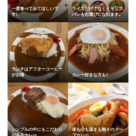
一度食べてみてほしいで
ライスだけでなくイギリス
す！
パンもお選びになれます。
ランチはアフターコーヒー
がお得
カレー好きな方も！
シンプルの中にもこだわり
体も心も温まる熱々のスー
があるカレー
プカレー