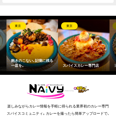
東京
東京
に残る
スパイスカレー専門店
週末限定の間借りカレー
楽しみながらカレー情報を手軽に得られる業界初のカレー専門
スパイスコミュニティ。カレーを撮ったら簡単アップロードで、