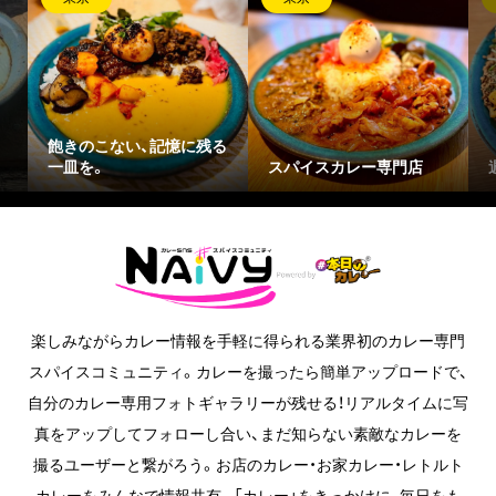
に残る
スパイスカレー専門店
週末限定の間借りカレー
楽しみながらカレー情報を手軽に得られる業界初のカレー専門
スパイスコミュニティ。カレーを撮ったら簡単アップロードで、
自分のカレー専用フォトギャラリーが残せる！リアルタイムに写
真をアップしてフォローし合い、まだ知らない素敵なカレーを
撮るユーザーと繋がろう。お店のカレー・お家カレー・レトルト
カレーをみんなで情報共有。「カレー」をきっかけに、毎日をも