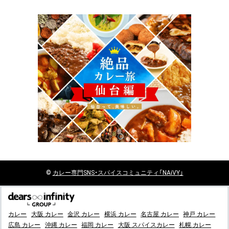
©
カレー
専門SNS・スパイスコミュニティ「NAiVY」
カレー
大阪 カレー
金沢 カレー
横浜 カレー
名古屋 カレー
神戸 カレー
広島 カレー
沖縄 カレー
福岡 カレー
大阪 スパイスカレー
札幌 カレー