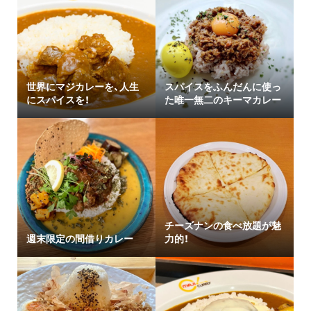
世界にマジカレーを、人生
スパイスをふんだんに使っ
にスパイスを！
た唯一無二のキーマカレー
チーズナンの食べ放題が魅
週末限定の間借りカレー
力的！