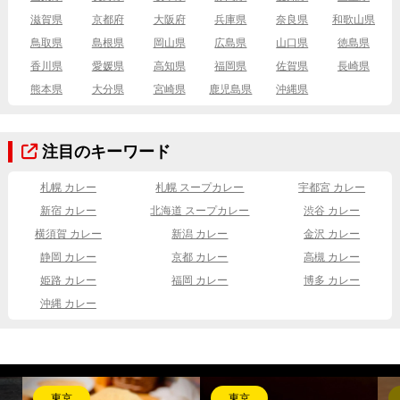
滋賀県
京都府
大阪府
兵庫県
奈良県
和歌山県
鳥取県
島根県
岡山県
広島県
山口県
徳島県
香川県
愛媛県
高知県
福岡県
佐賀県
長崎県
熊本県
大分県
宮崎県
鹿児島県
沖縄県
注目のキーワード
札幌 カレー
札幌 スープカレー
宇都宮 カレー
新宿 カレー
北海道 スープカレー
渋谷 カレー
横須賀 カレー
新潟 カレー
金沢 カレー
静岡 カレー
京都 カレー
高槻 カレー
姫路 カレー
福岡 カレー
博多 カレー
沖縄 カレー
東京
東京