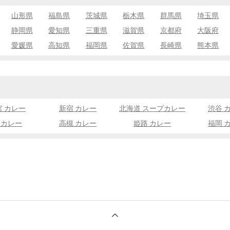
山形県
福島県
茨城県
栃木県
群馬県
埼玉県
静岡県
愛知県
三重県
滋賀県
京都府
大阪府
愛媛県
高知県
福岡県
佐賀県
長崎県
熊本県
宮 カレー
新宿 カレー
北海道 スープカレー
渋谷 
 カレー
高槻 カレー
姫路 カレー
福岡 