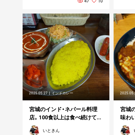
47
10
2025.05.27
インドカレー
2025.05
宮城のインド・ネパール料理
宮城
店。100食以上は食べ続けて...
味わい
いときん