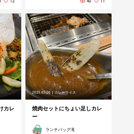
3
12
40
11
2025.05.06
カレーライス
けカレ
焼肉セットにちょい足しカレ
ー
ランチバッグ滝