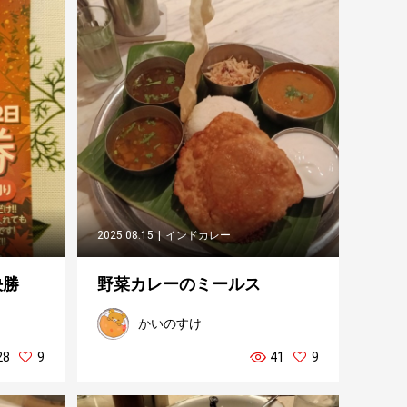
2025.08.15
インドカレー
決勝
野菜カレーのミールス
かいのすけ
28
9
41
9