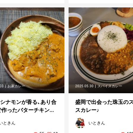
.03
お家カレー
2025.05.30
スパイスカレー
&シナモンが香る、あり合
盛岡で出会った珠玉の
作ったバターチキン...
スカレー♪
いときん
いときん