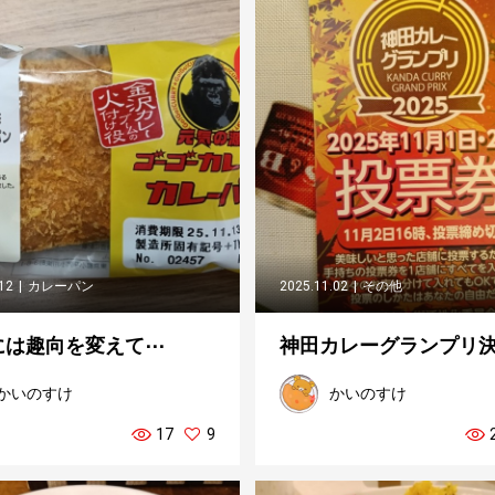
.12
カレーパン
2025.11.02
その他
には趣向を変えて⋯
神田カレーグランプリ
かいのすけ
かいのすけ
17
9