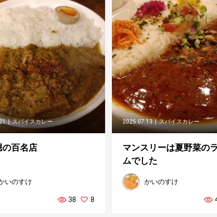
.21
スパイスカレー
2025.07.13
スパイスカレー
堀の百名店
マンスリーは夏野菜の
ムでした
かいのすけ
かいのすけ
38
8