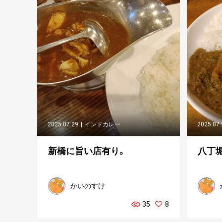
2025.07.29
インドカレー
2025.07
新橋に旨い店有り。
八丁
かいのすけ
35
8