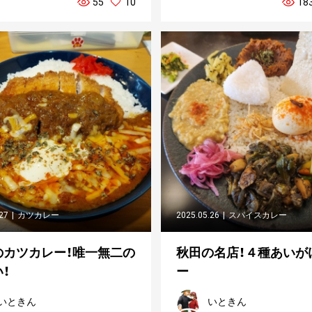
55
10
18
.27
カツカレー
2025.05.26
スパイスカレー
のカツカレー！唯一無二の
秋田の名店！４種あいが
！
ー
いときん
いときん