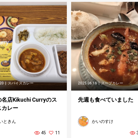
.20
スパイスカレー
2025.06.16
スープカレー
店Kikuchi Curryのス
先週も食べていました
スカレー
いときん
かいのすけ
45
11