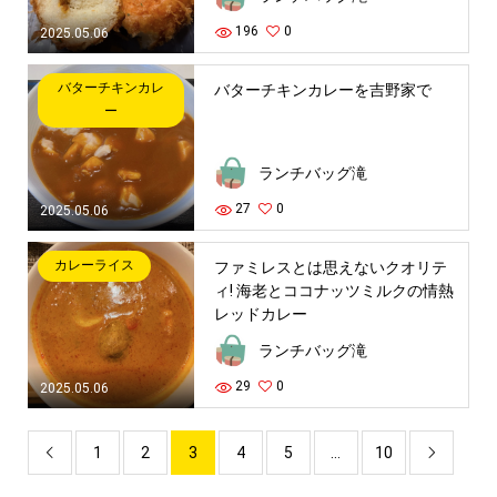
196
0
2025.05.06
バターチキンカレ
バターチキンカレーを吉野家で
ー
ランチバッグ滝
27
0
2025.05.06
カレーライス
ファミレスとは思えないクオリテ
ィ! 海老とココナッツミルクの情熱
レッドカレー
ランチバッグ滝
29
0
2025.05.06
1
2
3
4
5
…
10

