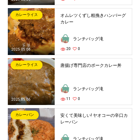
カレーライス
オムレツくずし粗挽きハンバーグ
カレー
ランチバッグ滝
20
0
2025.05.06
カレーライス
唐揚げ専門店のポークカレー丼
ランチバッグ滝
11
0
2025.05.06
カレーパン
安くて美味しい! ヤオコーの辛口カ
レーパン
ランチバッグ滝