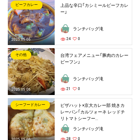
ビーフカレー
上品な辛口「カシミールビーフカレ
ー」
ランチバッグ滝
24
0
2025.05.06
その他
台湾フェアメニュー「豚肉のカレー
ビーフン」
ランチバッグ滝
21
0
2025.05.06
シーフードカレー
ピザハット×京大カレー部 焼きカ
レーパン「カルツォーネ レッドチ
リトマトシーフー...
ランチバッグ滝
28
0
2025.05.06