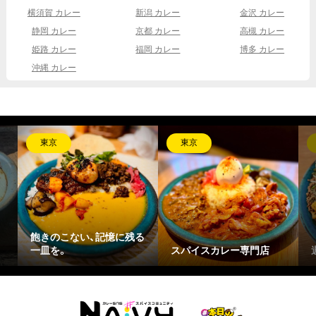
横須賀 カレー
新潟 カレー
金沢 カレー
静岡 カレー
京都 カレー
高槻 カレー
姫路 カレー
福岡 カレー
博多 カレー
沖縄 カレー
東京
東京
飽きのこない、記憶に残る
一皿を。
スパイスカレー専門店