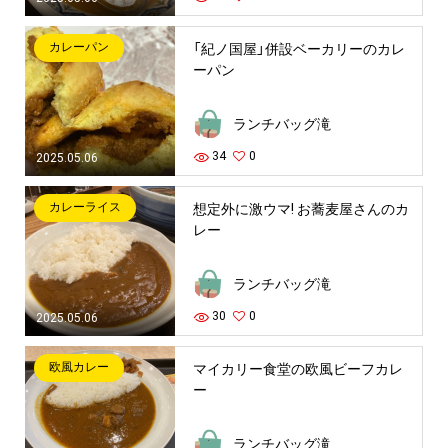
カレーパン
「紀ノ国屋」併設ベーカリーのカレ
ーパン
ランチバッグ滝
34
0
2025.05.06
カレーライス
想定外に激ウマ! お蕎麦屋さんのカ
レー
ランチバッグ滝
30
0
2025.05.06
欧風カレー
マイカリー食堂の欧風ビーフカレ
ー
ランチバッグ滝