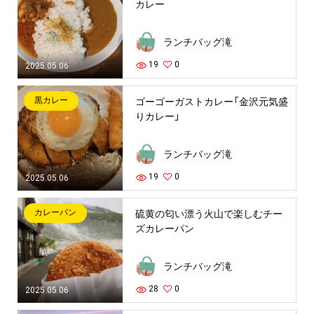
カレー
ランチバッグ滝
19
0
2025.05.06
黒カレー
ゴーゴーガストカレー「金沢元気盛
りカレー」
ランチバッグ滝
19
0
2025.05.06
カレーパン
硫黄の匂い漂う火山で楽しむチー
ズカレーパン
ランチバッグ滝
28
0
2025.05.06