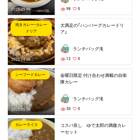
98
0
2025.05.06
焼きカレー・カレー
大満足の「ハンバーグカレードリ
ドリア
ア」
ランチバッグ滝
12
0
2025.05.06
シーフードカレー
金曜日限定 付け合わせ満載の自衛
隊カレー
ランチバッグ滝
30
0
2025.05.06
カレーライス
コスパ良し ゆで太郎の満腹カレ
ーセット